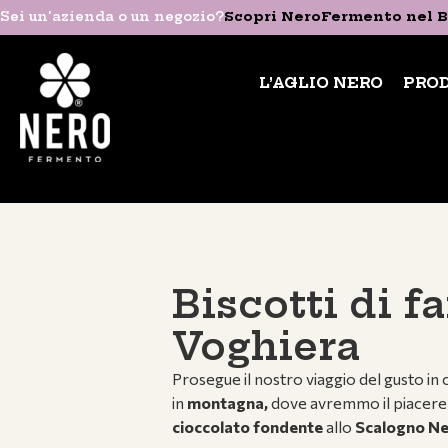
Sei un'azienda o un negozio?
Sei un'azienda o un negozio?
Scopri NeroFermento nel B
Scopri NeroFermento nel B
L’AGLIO NERO
PRODOTTI
L’AGLIO NERO
PRO
Biscotti di f
Voghiera
Prosegue il nostro viaggio del gusto i
in
montagna,
dove avremmo il piacere d
cioccolato fondente
allo
Scalogno Ne