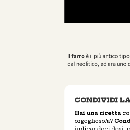
Il
farro
è il più antico ti
dal neolitico, ed era uno 
CONDIVIDI L
Hai una ricetta
con
orgoglioso/a?
Cond
indicandoci dosi, p