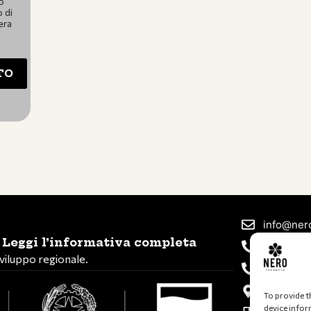
o
 di
era
TO
info@nero
!
Leggi l’informativa completa
+39 347 
viluppo regionale.
+39 339 
Via Romea
To provide t
device infor