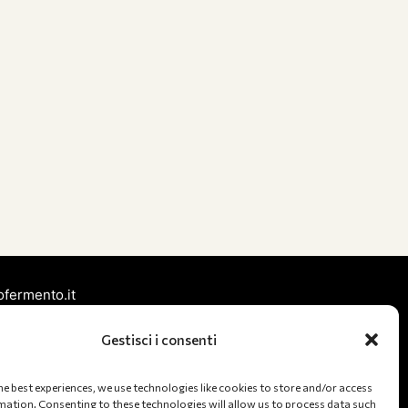
fermento.it
6025197 (Stefano)
Gestisci i consenti
1231554 (Tommaso)
 Nord, 246 48122 Ravenna (RA), Italia
he best experiences, we use technologies like cookies to store and/or access
mation. Consenting to these technologies will allow us to process data such