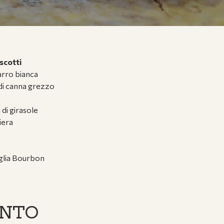
scotti
farro bianca
 di canna grezzo
 di girasole
iera
iglia Bourbon
ENTO