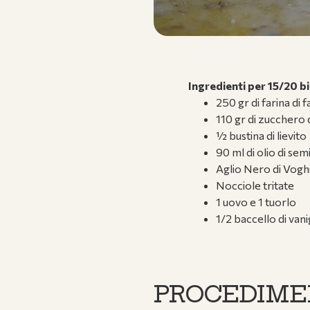
Ingredienti
per 15/20 bi
250 gr di farina di 
110 gr di zucchero
½ bustina di lievito
90 ml di olio di semi
Aglio Nero di Vogh
Nocciole tritate
1 uovo e 1 tuorlo
1/2 baccello di van
PROCEDIM