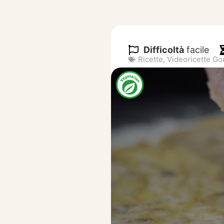
Difficoltà
facile
Ricette
,
Videoricette G