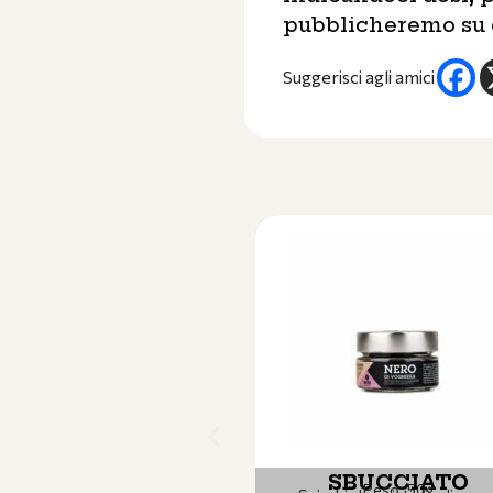
pubblicheremo su qu
Suggerisci agli amici
SBUCCIATO
Peso: 50g