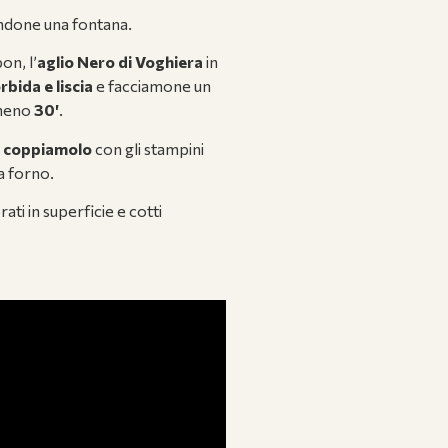
done una fontana.
on, l’
aglio Nero di Voghiera
in
bida e liscia
e facciamone un
lmeno
30′
.
i
coppiamolo
con gli stampini
da forno.
ti in superficie e cotti