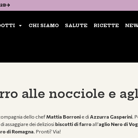
2B​
2B​
CHI SIAMO
SALUTE
RICETTE
NEWS
CO
DOTTI
CHI SIAMO
SALUTE
RICETTE
NEW
ACQUISTA SUBITO
arro alle nocciole e ag
n compagnia dello chef
Mattia Borroni
e di
Azzurra Gasperini
. 
i assaggiare dei deliziosi
biscotti di farro
all’
aglio Nero di Vo
ro di Romagna
. Pronti? Via!