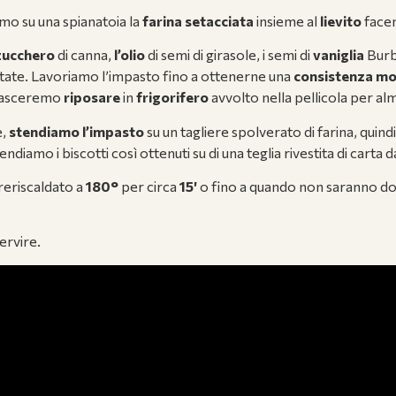
amo su una spianatoia la
farina setacciata
insieme al
lievito
facen
zucchero
di canna,
l’olio
di semi di girasole, i semi di
vaniglia
Burb
itate. Lavoriamo l’impasto fino a ottenerne una
consistenza mor
 lasceremo
riposare
in
frigorifero
avvolto nella pellicola per a
e,
stendiamo l’impasto
su un tagliere spolverato di farina, quind
diamo i biscotti così ottenuti su di una teglia rivestita di carta 
reriscaldato a
180°
per circa
15′
o fino a quando non saranno dora
ervire.