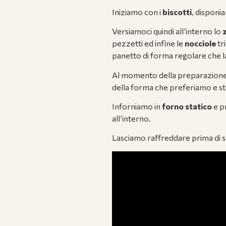
Iniziamo con i
biscotti
, disponi
Versiamoci quindi all’interno lo
pezzetti ed infine le
nocciole
tr
panetto di forma regolare che
Al momento della preparazion
della forma che preferiamo e sten
Inforniamo in
forno statico
e p
all’interno.
Lasciamo raffreddare prima di s