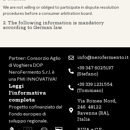
We are not willing or obliged to participate in dispute resolution
procedures before a consumer arbitration board.
2. The following information is mandatory
according to German law.
info@nerofermento.it
Partner: Consorzio Aglio
di Voghiera DOP
+39 347 6025197
NeroFermento S.r.l. è
(Stefano)
una PMI INNOVATIVA!
+39 339 1231554
Leggi
(Tommaso)
l’informativa
completa
Via Romea Nord,
Progetto cofinanziato dal
246 48122
Ravenna (RA),
Fondo europeo di
Italia
sviluppo regionale.
P.IVA e C.F.: