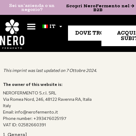
Sei un'azienda o un
Scopri NeroFermento nel
Sei un'azienda o un
Scopri NeroFermento nel
negozio?
B2B​
negozio?
B2B​
IT
IT
DOVE TROVARCI
ACQUI
SUBI
This imprint was last updated on 7 Ottobre 2024.
The owner of this website is:
NEROFERMENTO S.r.l. SRL
Via Romea Nord, 246, 48122 Ravenna RA, Italia
Italy
Email: info@nerofermento.it
Phone number: +393476025197
VAT ID: 02582660391
1. General