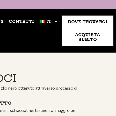
NTATTI
DOVE TROVARCI
IT
S
CONTATTI
IT
DOVE TROVARCI
ACQUISTA
SUBITO
OCI
e aglio nero ottenuto attraverso processo di
OTTO
ssini, schiacciatine, tartine, formaggi o per