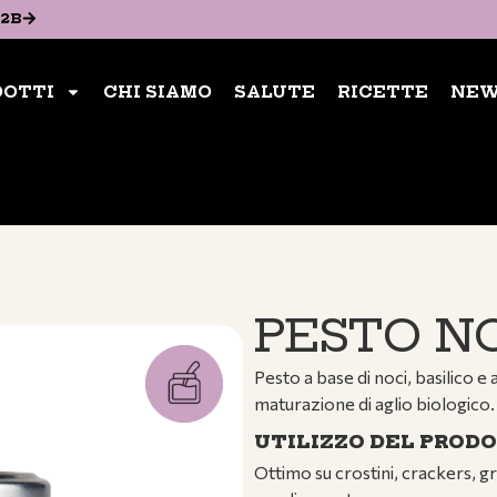
2B​
2B​
CHI SIAMO
SALUTE
RICETTE
NEWS
CO
DOTTI
CHI SIAMO
SALUTE
RICETTE
NEW
ACQUISTA SUBITO
PESTO N
Pesto a base di noci, basilico 
maturazione di aglio biologico.
UTILIZZO DEL PROD
Ottimo su crostini, crackers, gri