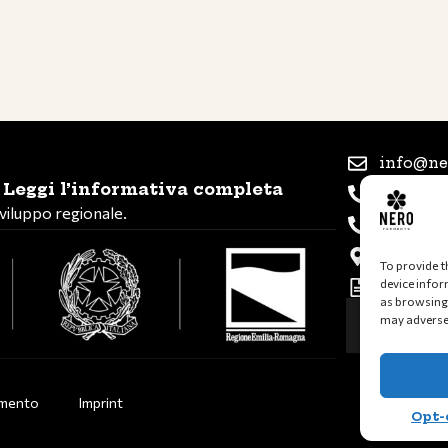
info@ne
!
Leggi l’informativa completa
+39 347 
viluppo regionale.
+39 339 
Via Rome
To provide t
device infor
P.IVA e 
as browsing 
may adversel
imento
Imprint
Opt-