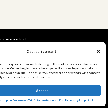
rofermento.it
6025197 (Stefano)
Gestisci i consenti
1231554 (Tommaso)
a Nord, 246 48122 Ravenna (RA), Italia
he best experiences, we use technologies like cookies to store and/or access
mation. Consenting to these technologies will allow us to process data such
C.F.: 02582660391
behavior or unique IDs on this site. Not consenting or withdrawing consent,
y affect certain features and functions.
Accept
out preferences
Dichiarazione sulla Privacy
Imprint