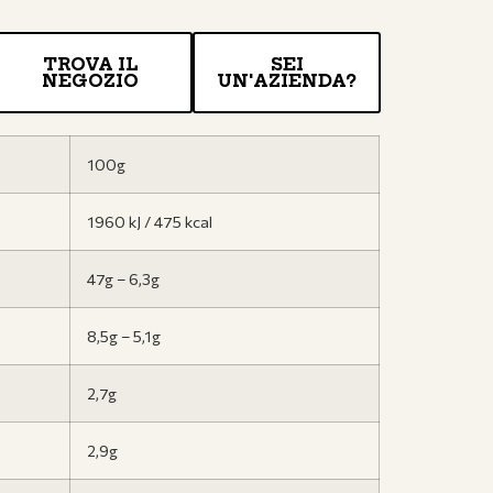
TROVA IL
SEI
NEGOZIO
UN'AZIENDA?
100g
1960 kJ / 475 kcal
47g – 6,3g
8,5g – 5,1g
2,7g
2,9g