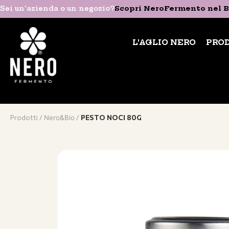
Sei un'azienda o un negozio?
Sei un'azienda o un negozio?
Scopri NeroFermento nel B
Scopri NeroFermento nel B
L’AGLIO NERO
PRODOTTI
L’AGLIO NERO
PRO
Prodotti /
/
PESTO NOCI 80G
Nero&Bio