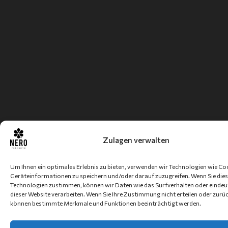
Zulagen verwalten
Um Ihnen ein optimales Erlebnis zu bieten, verwenden wir Technologien wie Co
Geräteinformationen zu speichern und/oder darauf zuzugreifen. Wenn Sie die
Technologien zustimmen, können wir Daten wie das Surfverhalten oder eindeut
dieser Website verarbeiten. Wenn Sie Ihre Zustimmung nicht erteilen oder zurü
können bestimmte Merkmale und Funktionen beeinträchtigt werden.