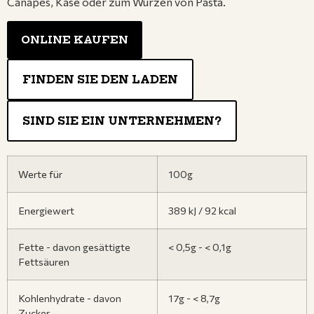
Canapés, Käse oder zum Würzen von Pasta.
ONLINE KAUFEN
FINDEN SIE DEN LADEN
SIND SIE EIN UNTERNEHMEN?
Werte für
100g
Energiewert
389 kJ / 92 kcal
Fette - davon gesättigte
< 0,5g - < 0,1g
Fettsäuren
Kohlenhydrate - davon
17g - < 8,7g
Zucker