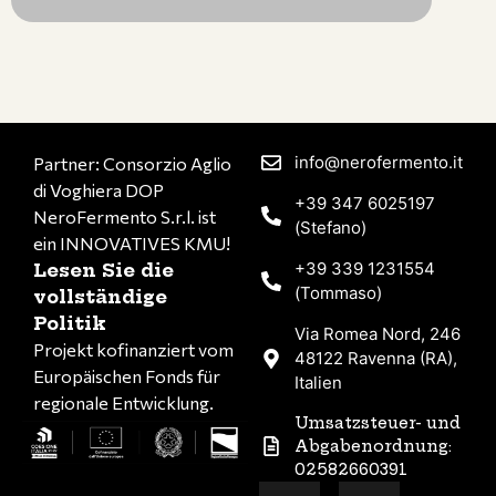
info@nerofermento.it
Partner: Consorzio Aglio
di Voghiera DOP
+39 347 6025197
NeroFermento S.r.l. ist
(Stefano)
ein INNOVATIVES KMU!
+39 339 1231554
Lesen Sie die
(Tommaso)
vollständige
Politik
Via Romea Nord, 246
Projekt kofinanziert vom
48122 Ravenna (RA),
Europäischen Fonds für
Italien
regionale Entwicklung.
Umsatzsteuer- und
Abgabenordnung:
02582660391