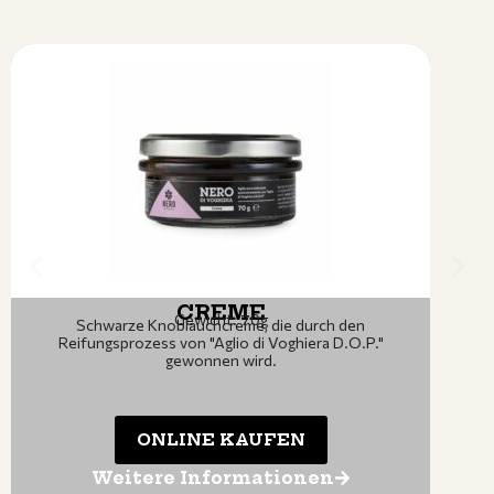
REME
CRE
cht: 70g
Gewicht
hcreme, die durch den
Creme aus schwarzem Knobl
Aglio di Voghiera D.O.P."
Reifungsprozess des italieni
nen wird.
E KAUFEN
ONLINE 
formationen
Weitere Info