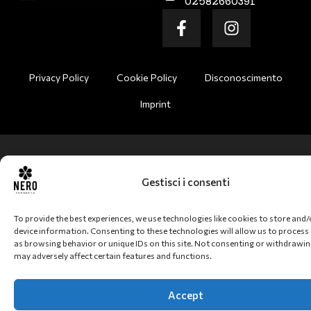
02582660391
Privacy Policy
Cookie Policy
Disconoscimento
Imprint
Gestisci i consenti
To provide the best experiences, we use technologies like cookies to store and
device information. Consenting to these technologies will allow us to process
as browsing behavior or unique IDs on this site. Not consenting or withdrawi
may adversely affect certain features and functions.
Accept