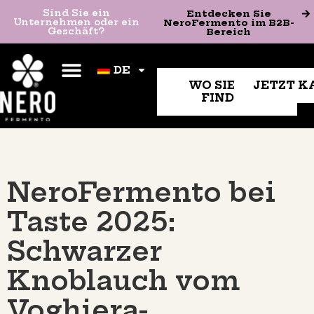
Entdecken Sie
Sind Sie ein
Sind Sie ein Unternehmen
Entdecken Sie
NeroFermento im B2B-
Unternehmen oder ein
oder ein Geschäft?
NeroFermento im B2B-
Bereich
Geschäft?
Bereich
DE
DE
WO SIE UNS
JETZT K
FINDEN
NeroFermento bei
Taste 2025:
Schwarzer
Knoblauch vom
Voghiera-