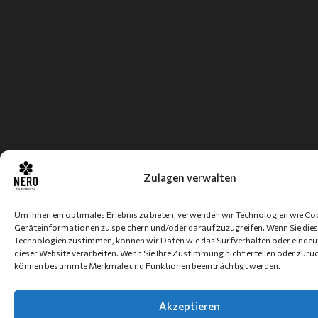
Zulagen verwalten
Um Ihnen ein optimales Erlebnis zu bieten, verwenden wir Technologien wie Co
Geräteinformationen zu speichern und/oder darauf zuzugreifen. Wenn Sie die
Technologien zustimmen, können wir Daten wie das Surfverhalten oder eindeut
dieser Website verarbeiten. Wenn Sie Ihre Zustimmung nicht erteilen oder zurü
können bestimmte Merkmale und Funktionen beeinträchtigt werden.
Akzeptieren