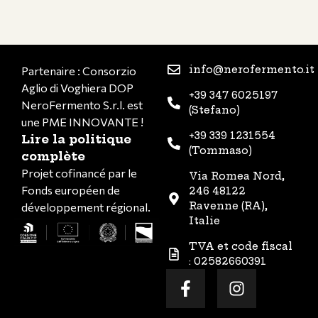
info@nerofermento.it
Partenaire : Consorzio
Aglio di Voghiera DOP
+39 347 6025197
NeroFermento S.r.l. est
(Stefano)
une PME INNOVANTE !
+39 339 1231554
Lire la politique
(Tommaso)
complète
Projet cofinancé par le
Via Romea Nord,
Fonds européen de
246 48122
Ravenne (RA),
développement régional.
Italie
TVA et code fiscal
: 02582660391