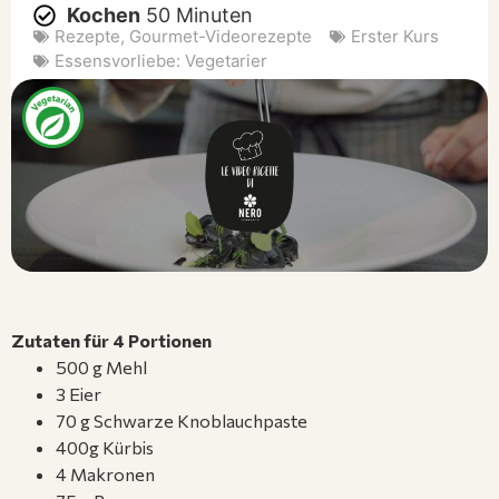
Kochen
50 Minuten
Rezepte
,
Gourmet-Videorezepte
Erster Kurs
Essensvorliebe:
Vegetarier
Zutaten für 4 Portionen
500 g Mehl
3 Eier
70 g Schwarze Knoblauchpaste
400g Kürbis
4 Makronen