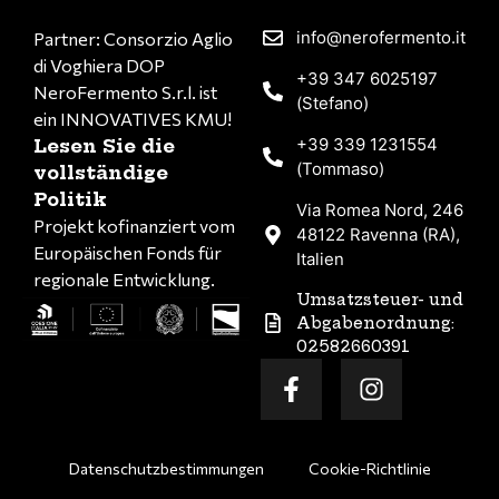
info@nerofermento.it
Partner: Consorzio Aglio
di Voghiera DOP
+39 347 6025197
NeroFermento S.r.l. ist
(Stefano)
ein INNOVATIVES KMU!
+39 339 1231554
Lesen Sie die
(Tommaso)
vollständige
Politik
Via Romea Nord, 246
Projekt kofinanziert vom
48122 Ravenna (RA),
Europäischen Fonds für
Italien
regionale Entwicklung.
Umsatzsteuer- und
Abgabenordnung:
02582660391
Datenschutzbestimmungen
Cookie-Richtlinie