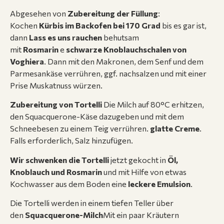
Abgesehen von
Zubereitung der Füllung
:
Kochen
Kürbis im Backofen bei 170 Grad
bis es gar ist,
dann
Lass es uns rauchen
behutsam
mit
Rosmarin
e
schwarze Knoblauchschalen von
Voghiera
. Dann mit den Makronen, dem Senf und dem
Parmesankäse verrühren, ggf. nachsalzen und mit einer
Prise Muskatnuss würzen.
Zubereitung von Tortelli
Die Milch auf 80°C erhitzen,
den Squacquerone-Käse dazugeben und mit dem
Schneebesen zu einem Teig verrühren.
glatte Creme
.
Falls erforderlich, Salz hinzufügen.
Wir schwenken die Tortelli
jetzt gekocht in
Öl,
Knoblauch und Rosmarin
und mit Hilfe von etwas
Kochwasser aus dem Boden eine
leckere Emulsion
.
Die Tortelli werden in einem tiefen Teller über
den
Squacquerone-Milch
Mit ein paar Kräutern