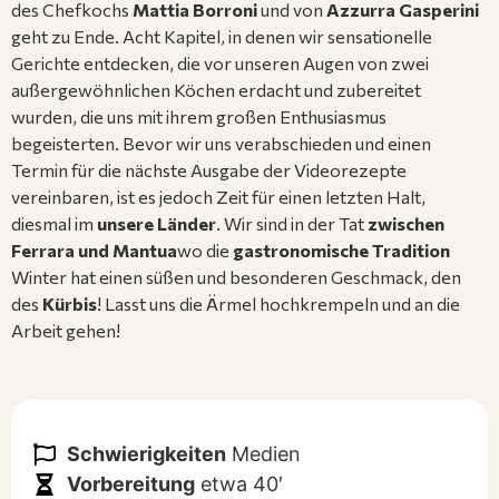
des Chefkochs
Mattia Borroni
und von
Azzurra Gasperini
geht zu Ende. Acht Kapitel, in denen wir sensationelle
Gerichte entdecken, die vor unseren Augen von zwei
außergewöhnlichen Köchen erdacht und zubereitet
wurden, die uns mit ihrem großen Enthusiasmus
begeisterten. Bevor wir uns verabschieden und einen
Termin für die nächste Ausgabe der Videorezepte
vereinbaren, ist es jedoch Zeit für einen letzten Halt,
diesmal im
unsere Länder
. Wir sind in der Tat
zwischen
Ferrara und Mantua
wo die
gastronomische Tradition
Winter hat einen süßen und besonderen Geschmack, den
des
Kürbis
! Lasst uns die Ärmel hochkrempeln und an die
Arbeit gehen!
Schwierigkeiten
Medien
Vorbereitung
etwa 40′