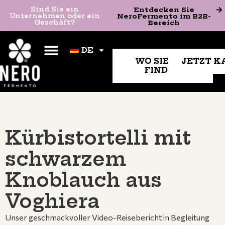
Entdecken Sie
Sind Sie ein
Sind Sie ein Unternehmen
Entdecken Sie
NeroFermento im B2B-
Unternehmen oder ein
oder ein Geschäft?
NeroFermento im B2B-
Bereich
Geschäft?
Bereich
DE
DE
WO SIE UNS
JETZT K
FINDEN
Kürbistortelli mit
schwarzem
Knoblauch aus
Voghiera
Unser geschmackvoller Video-Reisebericht in Begleitung