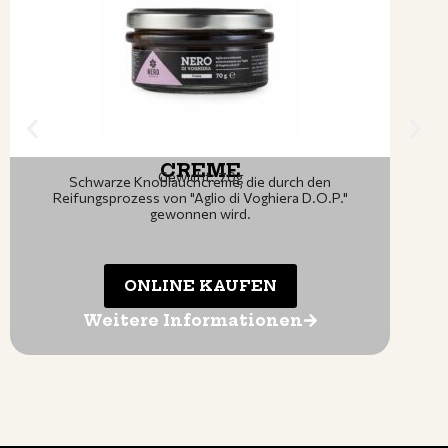
CREME
Gewicht: 70g
Schwarze Knoblauchcreme, die durch den
Reifungsprozess von "Aglio di Voghiera D.O.P."
gewonnen wird.
ONLINE KAUFEN
Weitere Informationen