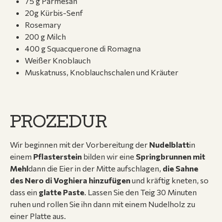
75 g Parmesan
20g Kürbis-Senf
Rosemary
200 g Milch
400 g Squacquerone di Romagna
Weißer Knoblauch
Muskatnuss, Knoblauchschalen und Kräuter
PROZEDUR
Wir beginnen mit der Vorbereitung der
Nudelblatt
in
einem
Pflasterstein
bilden wir eine
Springbrunnen
mit
Mehl
dann die Eier in der Mitte aufschlagen,
die Sahne
des Nero di Voghiera hinzufügen
und kräftig kneten, so
dass ein
glatte Paste
. Lassen Sie den Teig 30 Minuten
ruhen und rollen Sie ihn dann mit einem Nudelholz zu
einer Platte aus.