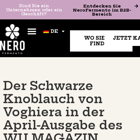
Entdecken Sie
Sind Sie ein
Sind Sie ein Unternehmen
Entdecken Sie
NeroFermento im B2B-
Unternehmen oder ein
oder ein Geschäft?
NeroFermento im B2B-
Bereich
Geschäft?
Bereich
DE
DE
WO SIE UNS
JETZT K
FINDEN
Der Schwarze
Knoblauch von
Voghiera in der
April-Ausgabe des
WU MAGAZIN