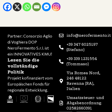
info@nerofermento.it
Partner: Consorzio Aglio
di Voghiera DOP
+39 347 6025197
NeroFermento S.r.l. ist
(Stefano)
ein INNOVATIVES KMU!
+39 339 1231554
Lesen Sie die
(Tommaso)
vollständige
Politik
Via Romea Nord,
Projekt kofinanziert vom
246 48122
Ravenna (RA),
Europäischen Fonds für
Italien
regionale Entwicklung.
Umsatzsteuer- und
Abgabenordnung:
02582660391